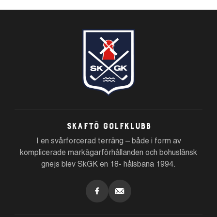
Skaftö Golfklubb
I en svårforcerad terräng – både i form av
komplicerade markägarförhållanden och bohuslänsk
gnejs blev SkGK en 18- hålsbana 1994.