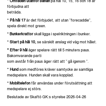
*
Områden utanför banan
på hål 10, 15, 16 och 18 är
förbjudna att
beträda.
*
På hål 17
är det förbjudet, att utan ”forecaddie”,
spela direkt mot green.
*
Bunkerkrattor
skall ligga i spelriktningen i bunker.
*
Start på hål 10,
se särskilt anslag vid väg mot hålet.
* Efter 9 hål
äger spelare rätt till 5 minuters paus.
Bakomvarande parti
som avstår från paus äger rätt att ” gå igenom ”.
*
Hund
som medföres kräver samtycke av samtliga
medspelare. Hunden skall vara kopplad.
*
Mobiltelefon
får användas under förutsättning att
medspelare ej störs.
Beslutade av Skaftö GK:s styrelse 2026-04-26