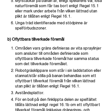
Myrstackar på
banan
är, enligt spelarens val,
lösa
naturföremål
som får tas bort enligt Regel 15.1
eller mark
under arbete
från vilken lättnad utan
plikt är tillåten enligt Regel 16.1.
Unga träd identifierade med stödpinne är
spelförbudszoner.
b) Oflyttbara tillverkade föremål
Områden vars gräns definieras av vita spraylinjer
som ansluter till områden definierade som
oflyttbara tillverkade föremål
har samma status
som det
tillverkade föremålet.
Robotgräsklippare som står i sin laddstation eller
stannat/står stilla på banan behandlas som ett
oflyttbart tillverkat föremål
från vilken lättnad
utan plikt är tillåten enligt Regel 16.1.
Avståndsplattor.
För en boll på den finklippta delen av spelfältet
tillåts lättnad enligt regel 16.1b om ett oflyttbart
tillverkat föremål (inklusive dränerings- och