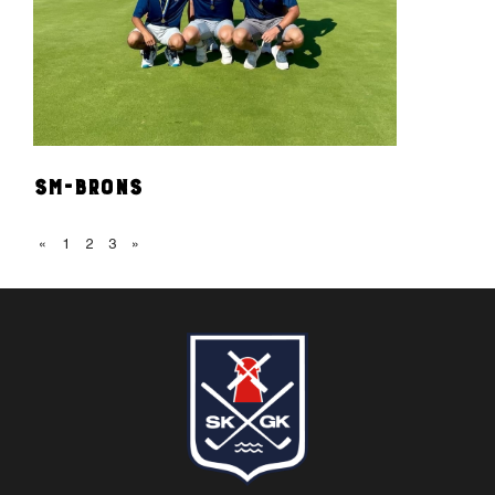
SM-Brons
«
1
2
3
»